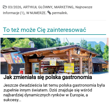
,
,
,
03/2026
ARTYKUŁ GŁÓWNY
MARKETING
Najnowsze
,
.
.
Informacje (1)
W NUMERZE
permalink
To też może Cię zainteresować
Jak zmieniała się polska gastronomia
Jeszcze dwadzieścia lat temu polska gastronomia była
zupełnie innym światem. Dziś znajduje się wśród
najbardziej dynamicznych rynków w Europie, a
sukcesy...