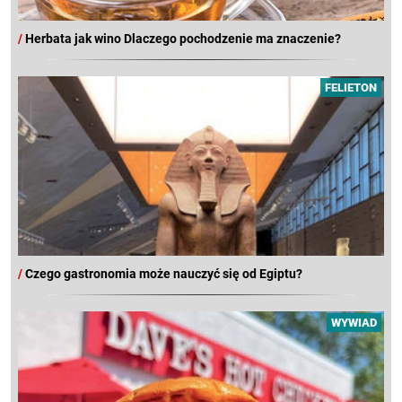
/
Herbata jak wino Dlaczego pochodzenie ma znaczenie?
FELIETON
/
Czego gastronomia może nauczyć się od Egiptu?
WYWIAD