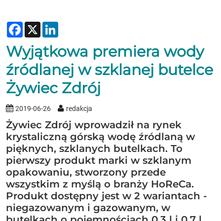
Facebook
X
LinkedIn
Wyjątkowa premiera wody
źródlanej w szklanej butelce
Żywiec Zdrój
2019-06-26
redakcja
Żywiec Zdrój wprowadził na rynek
krystaliczną górską wodę źródlaną w
pięknych, szklanych butelkach. To
pierwszy produkt marki w szklanym
opakowaniu, stworzony przede
wszystkim z myślą o branży HoReCa.
Produkt dostępny jest w 2 wariantach -
niegazowanym i gazowanym, w
butelkach o pojemnościach 0,3 l i 0,7 l.