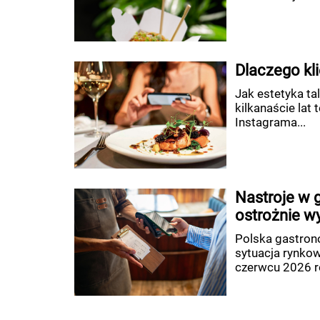
Dlaczego kli
Jak estetyka ta
kilkanaście lat
Instagrama...
Nastroje w g
ostrożnie w
Polska gastron
sytuacja rynko
czerwcu 2026 ro