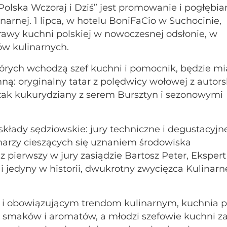
lska Wczoraj i Dziś” jest promowanie i pogłębia
inarnej. 1 lipca, w hotelu BoniFaCio w Suchocinie,
trawy kuchni polskiej w nowoczesnej odsłonie, w
w kulinarnych.
órych wchodzą szef kuchni i pomocnik, będzie mi
ą: oryginalny tatar z polędwicy wołowej z autor
ak kukurydziany z serem Bursztyn i sezonowymi
łady sędziowskie: jury techniczne i degustacyjne
charzy cieszących się uznaniem środowiska
 pierwszy w jury zasiądzie Bartosz Peter, Eksper
i jedyny w historii, dwukrotny zwycięzca Kulinar
a i obowiązującym trendom kulinarnym, kuchnia p
 smaków i aromatów, a młodzi szefowie kuchni z