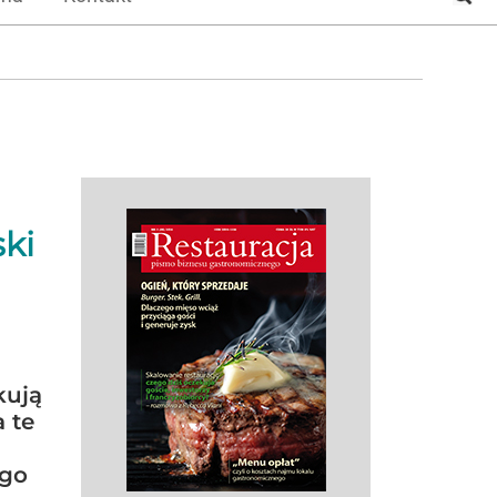
ki
kują
 te
ego