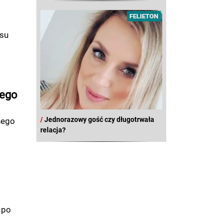
FELIETON
esu
nego
/
Jednorazowy gość czy długotrwała
nego
relacja?
 po