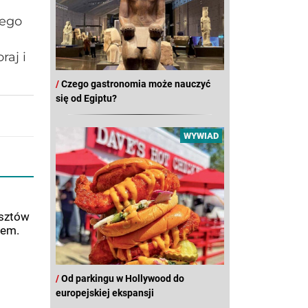
nego
aj i
/
Czego gastronomia może nauczyć
się od Egiptu?
WYWIAD
osztów
iem.
/
Od parkingu w Hollywood do
europejskiej ekspansji