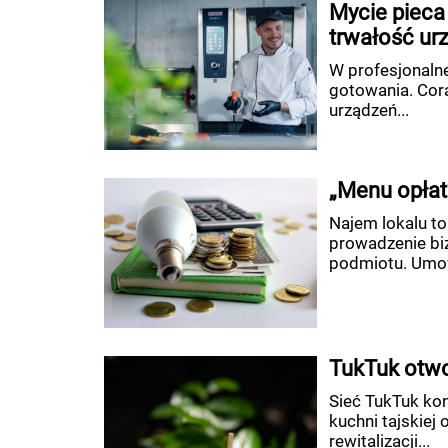
Mycie pieca 
trwałość ur
W profesjonalne
gotowania. Cor
urządzeń...
„Menu opłat
Najem lokalu to
prowadzenie bi
podmiotu. Umow
TukTuk otwo
Sieć TukTuk kon
kuchni tajskiej
rewitalizacji...