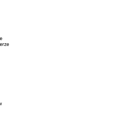
e
erze
w