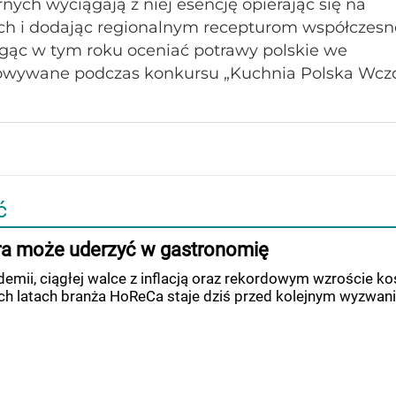
ych wyciągają z niej esencję opierając się na
ach i dodając regionalnym recepturom współczes
ogąc w tym roku oceniać potrawy polskie we
owywane podczas konkursu „Kuchnia Polska Wczor
ć
ra może uderzyć w gastronomię
emii, ciągłej walce z inflacją oraz rekordowym wzroście k
ch latach branża HoReCa staje dziś przed kolejnym wyzwan