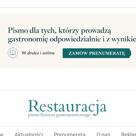
ów
Aktualności
Prenumerata
O nas
Rekl