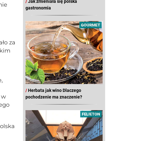
/
Jak zmieniała się polska
nie
gastronomia
GOURMET
ało za
skim
,
/
Herbata jak wino Dlaczego
t w
pochodzenie ma znaczenie?
nego
FELIETON
olska
a