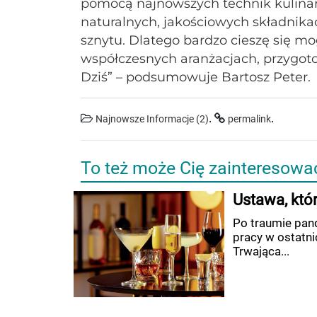
pomocą najnowszych technik kulinarn
naturalnych, jakościowych składnik
sznytu. Dlatego bardzo cieszę się m
współczesnych aranżacjach, przygot
Dziś” – podsumowuje Bartosz Peter.
.
.
Najnowsze Informacje (2)
permalink
To też może Cię zainteresowa
Ustawa, któ
Po traumie pand
pracy w ostatni
Trwająca...