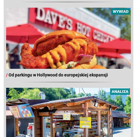
WYWIAD
/
Od parkingu w Hollywood do europejskiej ekspansji
ANALIZA