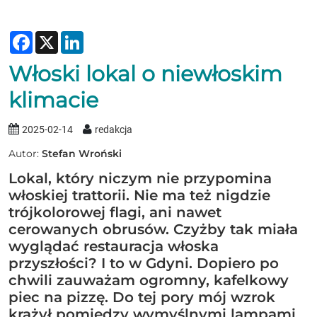
Facebook
X
LinkedIn
Włoski lokal o niewłoskim
klimacie
2025-02-14
redakcja
Autor:
Stefan Wroński
Lokal, który niczym nie przypomina
włoskiej trattorii. Nie ma też nigdzie
trójkolorowej flagi, ani nawet
cerowanych obrusów. Czyżby tak miała
wyglądać restauracja włoska
przyszłości? I to w Gdyni. Dopiero po
chwili zauważam ogromny, kafelkowy
piec na pizzę. Do tej pory mój wzrok
krążył pomiędzy wymyślnymi lampami