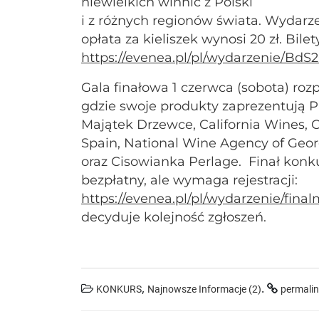
niewielkich winnic z Polski
i z różnych regionów świata. Wydarze
opłata za kieliszek wynosi 20 zł. Bile
https://evenea.pl/pl/wydarzenie/BdS
Gala finałowa 1 czerwca (sobota) roz
gdzie swoje produkty zaprezentują P
Majątek Drzewce, California Wines,
Spain, National Wine Agency of Georg
oraz Cisowianka Perlage. Finał konku
bezpłatny, ale wymaga rejestracji:
https://evenea.pl/pl/wydarzenie/fin
decyduje kolejność zgłoszeń.
,
.
KONKURS
Najnowsze Informacje (2)
permali