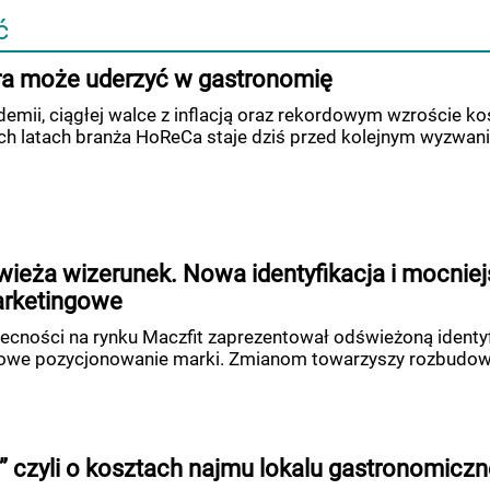
ć
ra może uderzyć w gastronomię
emii, ciągłej walce z inflacją oraz rekordowym wzroście k
ch latach branża HoReCa staje dziś przed kolejnym wyzwan
wieża wizerunek. Nowa identyfikacja i mocnie
arketingowe
ecności na rynku Maczfit zaprezentował odświeżoną identyf
nowe pozycjonowanie marki. Zmianom towarzyszy rozbudo
” czyli o kosztach najmu lokalu gastronomicz