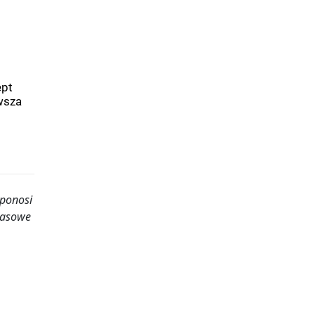
ept
wsza
 ponosi
rasowe