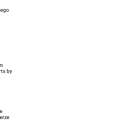
nego
im
ts by
e
erze