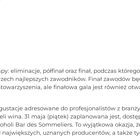
py: eliminacje, półfinał oraz finał, podczas któreg
trzech najlepszych zawodników. Finał zawodów bę
owarzyszenia, ale finałowa gala jest również otw
ustacje adresowane do profesjonalistów z branż
cieli wina. 31 maja (piątek) zaplanowana jest, dost
lkoholi Bar des Sommeliers. To wyjątkowa okazja, 
największych, uznanych producentów, a także ty