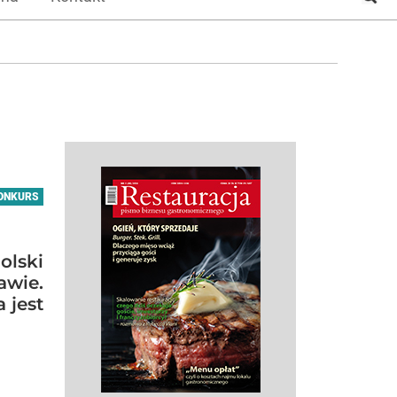
ONKURS
olski
awie.
 jest