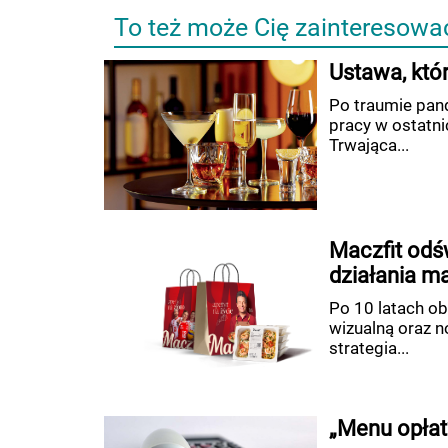
To też może Cię zainteresowa
Ustawa, któ
Po traumie pand
pracy w ostatni
Trwająca...
Maczfit odś
działania m
Po 10 latach ob
wizualną oraz 
strategia...
„Menu opłat