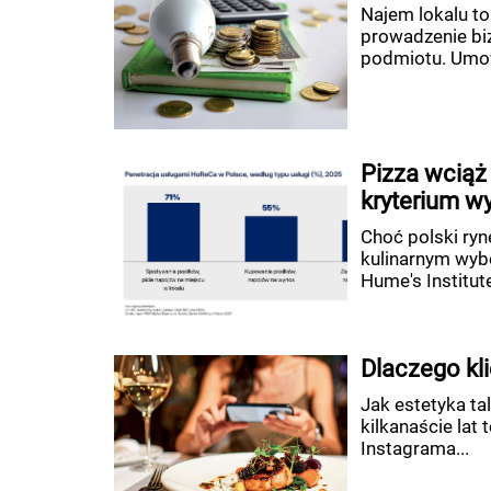
Najem lokalu to
prowadzenie bi
podmiotu. Umow
Pizza wciąż
kryterium wy
Choć polski ry
kulinarnym wyb
Hume's Institute
Dlaczego kli
Jak estetyka ta
kilkanaście lat
Instagrama...