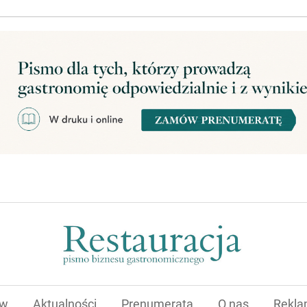
ów
Aktualności
Prenumerata
O nas
Rekl