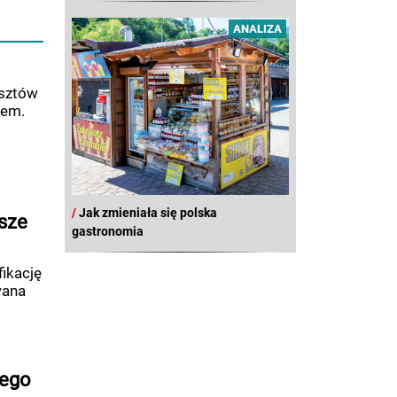
ANALIZA
osztów
iem.
/
Jak zmieniała się polska
jsze
gastronomia
ikację
wana
nego