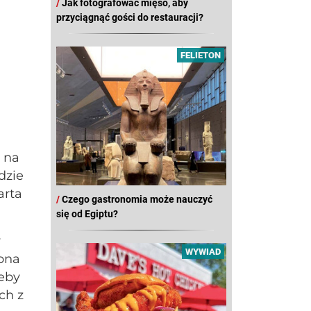
/
Jak fotografować mięso, aby
przyciągnąć gości do restauracji?
FELIETON
o na
dzie
arta
/
Czego gastronomia może nauczyć
się od Egiptu?
y
WYWIAD
ępna
żeby
ch z