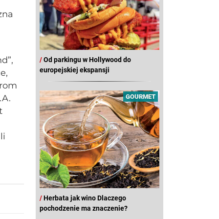
zna
d”,
/
Od parkingu w Hollywood do
europejskiej ekspansji
e,
from
.A.
GOURMET
t
li
/
Herbata jak wino Dlaczego
pochodzenie ma znaczenie?