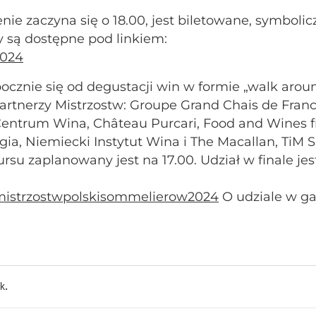
nie zaczyna się o 18.00, jest biletowane, symbolic
ty są dostępne pod linkiem:
2024
pocznie się od degustacji win w formie „walk aroun
artnerzy Mistrzostw: Groupe Grand Chais de Franc
 Centrum Wina, Château Purcari, Food and Wines 
ia, Niemiecki Instytut Wina i The Macallan, TiM S
rsu zaplanowany jest na 17.00. Udział w finale jes
almistrzostwpolskisommelierow2024
O udziale w ga
.
nk