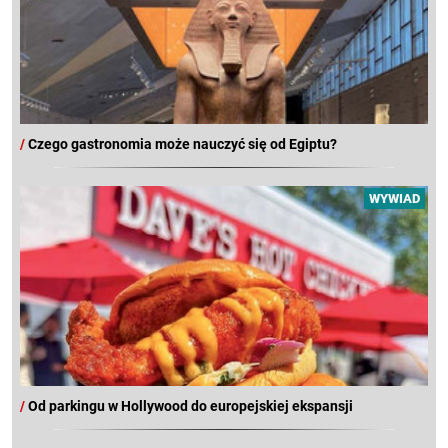
/
Czego gastronomia może nauczyć się od Egiptu?
WYWIAD
/
Od parkingu w Hollywood do europejskiej ekspansji