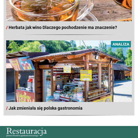
/
Herbata jak wino Dlaczego pochodzenie ma znaczenie?
ANALIZA
/
Jak zmieniała się polska gastronomia