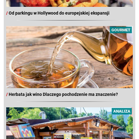
/
Od parkingu w Hollywood do europejskiej ekspansji
GOURMET
/
Herbata jak wino Dlaczego pochodzenie ma znaczenie?
ANALIZA